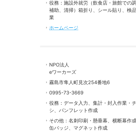
役務：施設外就労（飲食店・旅館での
補助、清掃）箱折り、シール貼り、検
業
ホームページ
NPO法人
eワーカーズ
霧島市隼人町見次254番地6
0995-73-3669
役務：データ入力、集計・封入作業・
シ、パンフレット作成
その他：名刺印刷・懸垂幕、横断幕作
缶バッジ、マグネット作成