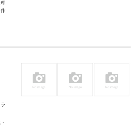
調理
品作
チラ
成・