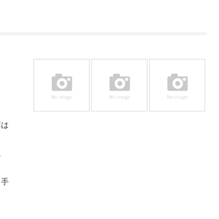
草は
里
、手