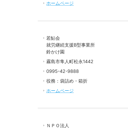
ホームページ
若鮎会
就労継続支援B型事業所
鈴かけ園
霧島市隼人町松永1442
0995-42-9888
役務：袋詰め・箱折
ホームページ
ＮＰＯ法人