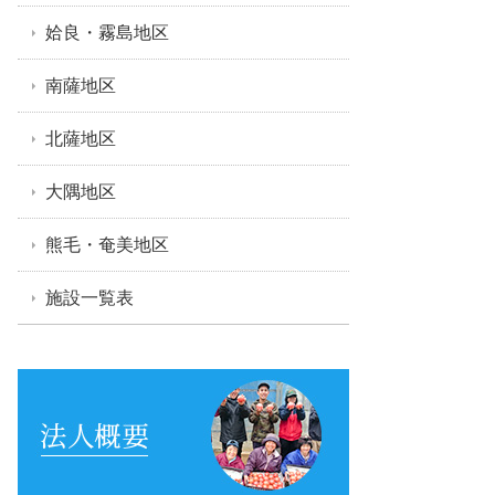
姶良・霧島地区
南薩地区
北薩地区
大隅地区
熊毛・奄美地区
施設一覧表