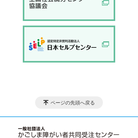
ページの先頭へ戻る