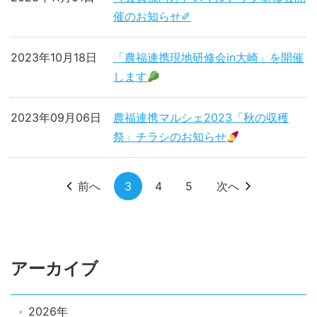
催のお知らせ✐
2023年10月18日
「農福連携現地研修会in大崎」を開催
します
2023年09月06日
農福連携マルシェ2023「秋の収穫
祭」チラシのお知らせ
前へ
3
4
5
次へ
アーカイブ
2026年