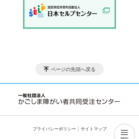
ページの先頭へ戻る
プライバシーポリシー
サイトマップ