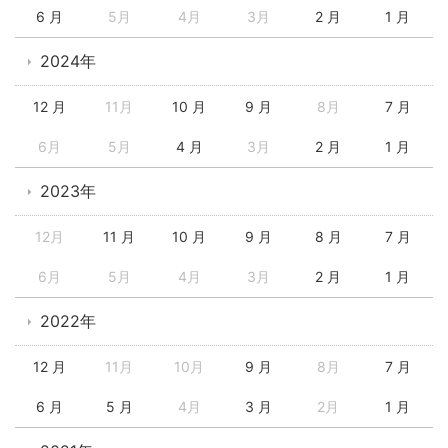
6 月
5月
4月
3月
2 月
1 月
2024年
12 月
11月
10 月
9 月
8月
7 月
6月
5月
4 月
3月
2 月
1 月
2023年
12月
11 月
10 月
9 月
8 月
7 月
6月
5月
4月
3月
2 月
1 月
2022年
12 月
11月
10月
9 月
8月
7 月
6 月
5 月
4月
3 月
2月
1 月