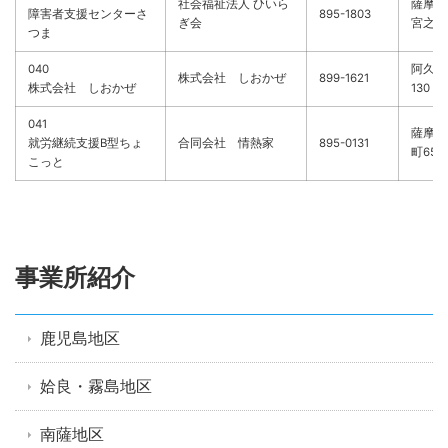
社会福祉法人 ひいら
薩摩郡
障害者支援センターさ
895-1803
ぎ会
宮之城
つま
040
阿久根
株式会社 しおかぜ
899-1621
株式会社 しおかぜ
130
041
薩摩川
就労継続支援B型ちょ
合同会社 情熱家
895-0131
町656-
こっと
事業所紹介
鹿児島地区
姶良・霧島地区
南薩地区