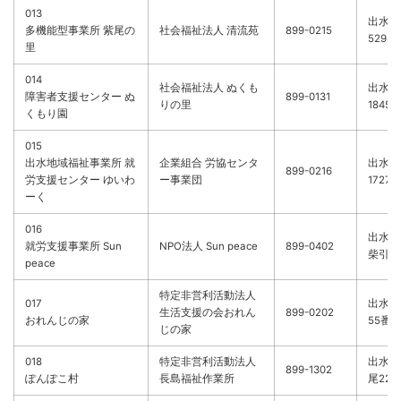
013
出水市
多機能型事業所 紫尾の
社会福祉法人 清流苑
899-0215
5294-
里
014
社会福祉法人 ぬくも
出水市
障害者支援センター ぬ
899-0131
りの里
1845番
くもり園
015
出水地域福祉事業所 就
企業組合 労協センタ
出水市
899-0216
労支援センター ゆいわ
ー事業団
1727-
ーく
016
出水市
就労支援事業所 Sun
NPO法人 Sun peace
899-0402
柴引2
peace
特定非営利活動法人
017
出水市
生活支援の会おれん
899-0202
おれんじの家
55番1
じの家
018
特定非営利活動法人
出水郡
899-1302
ぽんぽこ村
長島福祉作業所
尾221