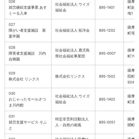
026
薩摩川
社会福祉法人 ウイズ
就労継続支援事業 あす
895-1401
町副田
福祉会
くーる入来
地1
027
薩摩川
障がい者支援施設 新
社会福祉法人 拓洋会
895-1202
町塔之
葉学園
028
社会福祉法人 鹿児島
薩摩川
障害者支援施設 川内
895-0007
県社会福祉事業団
町1110
自興園
薩摩川
029
株式会社リンクス
895-1502
院町藺
株式会社 リンクス
924-1
030
社会福祉法人 ウイズ
薩摩川
おじゃったモールさつ
895-1402
福祉会
町浦之名
ま川内館
031
特定非営利活動法人
薩摩川
就労支援サービス そふ
895-0051
人・自然の南風
聞町4
と