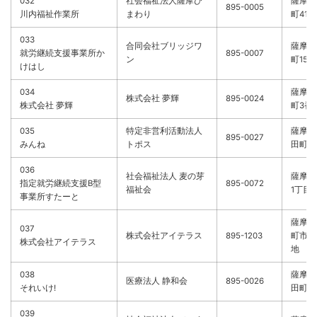
032
社会福祉法人薩摩ひ
薩摩川
895-0005
川内福祉作業所
まわり
町410
033
合同会社ブリッジワ
薩摩川
就労継続支援事業所か
895-0007
ン
町150
けはし
034
薩摩川
株式会社 夢輝
895-0024
株式会社 夢輝
町3番
035
特定非営利活動法人
薩摩川
895-0027
みんね
トポス
田町7
036
社会福祉法人 麦の芽
薩摩川
指定就労継続支援B型
895-0072
福祉会
1丁目2
事業所すたーと
薩摩川
037
株式会社アイテラス
895-1203
町市比
株式会社アイテラス
地
038
薩摩川
医療法人 静和会
895-0026
それいけ!
田町6-
039