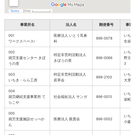
事業所名
法人名
郵便番号
事業
001
医療法人 いとう耳鼻
いちき
896-0078
ワークスペースi
科
生福98
002
いちき
特定非営利活動法人
就労支援センター きぼ
896-0066
野元21
きぼうの里
うの里
3
003
特定非営利活動法人
いちき
899-2103
いちき・らら工房
若草会
大里68
004
いちき
就労継続支援事業所 て
社会福祉法人 サンガ
896-0013
栄町2
らこや
005
いちき
就労支援施設せっぺか
医療法人 親貴会
896-0052
小薗50
ん