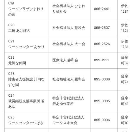
019
社会福祉法人 ひまわ
伊佐市
ワークプラザひまわり
895-2441
り福祉会
1281
の家
020
伊佐市
社会福祉法人 慈和会
895-2507
工房 あけぼの
132番
021
伊佐市
社会福祉法人 大一会
895-2526
ワークセンター あかり
1736
022
薩摩川
医療法人 静和会
899-1921
元気な仲間
町3247
023
薩摩川
障害者支援施設 川内な
社会福祉法人 親和会
895-0066
町745
ずな園
024
特定非営利活動法人
薩摩川
就労継続支援事業所 若
895-0005
若あゆ作業所
町410
あゆ
025
特定非営利活動法人
薩摩川
895-0006
ワークセンターつばさ
ワークス未来会
町1035