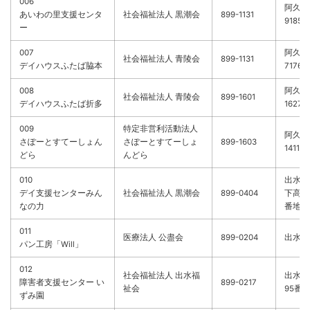
006
阿久根
あいわの里支援センタ
社会福祉法人 黒潮会
899-1131
9185
ー
007
阿久根
社会福祉法人 青陵会
899-1131
デイハウスふたば脇本
7176
008
阿久根
社会福祉法人 青陵会
899-1601
デイハウスふたば折多
1627-
009
特定非営利活動法人
阿久根
さぽーとすてーしょん
さぽーとすてーしょ
899-1603
1411
どら
んどら
010
出水市
デイ支援センターみん
社会福祉法人 黒潮会
899-0404
下高尾野
なの力
番地1
011
医療法人 公盡会
899-0204
出水市
パン工房「Will」
012
社会福祉法人 出水福
出水市
障害者支援センター い
899-0217
祉会
95番
ずみ園