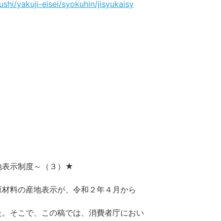
shi/yakuji-eisei/syokuhin/jisyukaisy
地表示制度～（３）★
原材料の産地表示が、令和２年４月から
た。そこで、この稿では、消費者庁におい