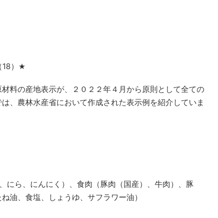
（
18
）
★
原材料の産地表示が、２０２２年４月から原則として全ての
では、農林水産省において作成された表示例を紹介していま
ぎ、にら、にんにく）、食肉（豚肉（国産）、牛肉）、豚
たね油、食塩、しょうゆ、サフラワー油）