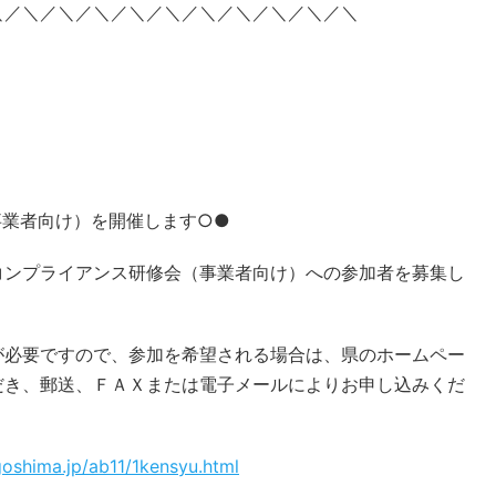
＼／＼／＼／＼／＼／＼／＼／＼／＼／＼／＼
事業者向け）を開催します○●
コンプライアンス研修会（事業者向け）への参加者を募集し
が必要ですので、参加を希望される場合は、県のホームペー
だき、郵送、ＦＡＸまたは電子メールによりお申し込みくだ
goshima.jp/ab11/1kensyu.html