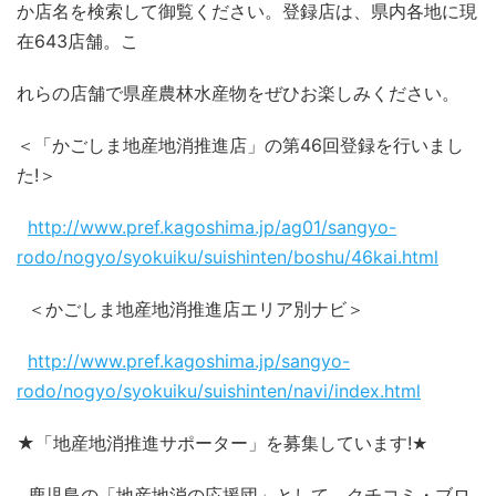
か店名を検索して御覧ください。登録店は、県内各地に現
在
643
店舗。こ
れらの店舗で県産農林水産物をぜひお楽しみください。
＜「かごしま地産地消推進店」の第
46
回登録を行いまし
た
!
＞
http://www.pref.kagoshima.jp/ag01/sangyo-
rodo/nogyo/syokuiku/suishinten/boshu/46kai.html
＜かごしま地産地消推進店エリア別ナビ＞
http://www.pref.kagoshima.jp/sangyo-
rodo/nogyo/syokuiku/suishinten/navi/index.html
★「地産地消推進サポーター」を募集しています
!
★
鹿児島の「地産地消の応援団」として、クチコミ・ブロ