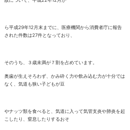
故について、平成
22
年
12
月か
ら平成
29
年
12
月末までに、医療機関から消費者庁に報告
された件数は
27
件となっており、
そのうち、３歳未満が７割を占めています。
奥歯が生えそろわず、かみ砕く力や飲み込む力が十分では
なく、気道も狭い子どもが豆
やナッツ類を食べると、気道に入って気管支炎や肺炎を起
こしたり、窒息したりするおそ