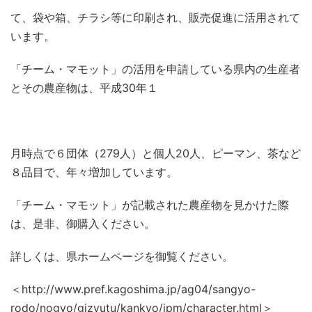
て、袋や箱、チラシ等に印刷され、販売促進に活用されて
います。
「チーム・マモット」の活用を申請している県内の生産者
とその農産物は、平成
30
年１
月時点で６団体（
279
人）と個人
20
人、ピーマン、茶など
８品目で、年々増加しています。
「チーム・マモット」が記載された農産物を見かけた際
は、是非、御購入ください。
詳しくは、県ホームページを御覧ください。
＜
http://www.pref.kagoshima.jp/ag04/sangyo-
rodo/nogyo/gizyutu/kankyo/ipm/character.html
＞