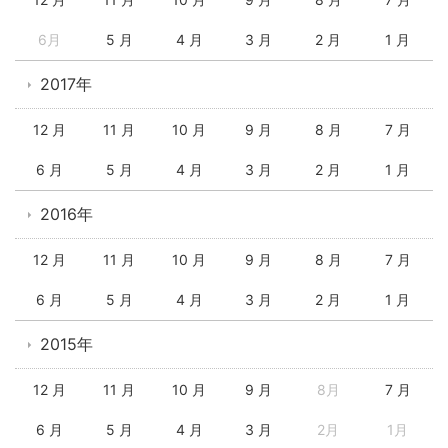
6月
5 月
4 月
3 月
2 月
1 月
2017年
12 月
11 月
10 月
9 月
8 月
7 月
6 月
5 月
4 月
3 月
2 月
1 月
2016年
12 月
11 月
10 月
9 月
8 月
7 月
6 月
5 月
4 月
3 月
2 月
1 月
2015年
12 月
11 月
10 月
9 月
8月
7 月
6 月
5 月
4 月
3 月
2月
1月