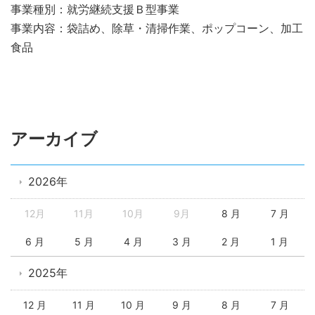
事業種別：就労継続支援Ｂ型事業
事業内容：袋詰め、除草・清掃作業、ポップコーン、加工
食品
アーカイブ
2026年
12月
11月
10月
9月
8 月
7 月
6 月
5 月
4 月
3 月
2 月
1 月
2025年
12 月
11 月
10 月
9 月
8 月
7 月