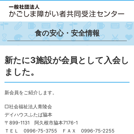
食の安心・安全情報
新たに3施設が会員として入会し
ました。
新会員をご紹介します。
□社会福祉法人青陵会
デイハウスふたば脇本
〒899-1131 阿久根市脇本7176-1
ＴＥＬ 0996-75-3755 ＦＡＸ 0996-75-2255