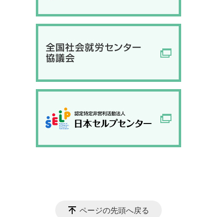
ページの先頭へ戻る