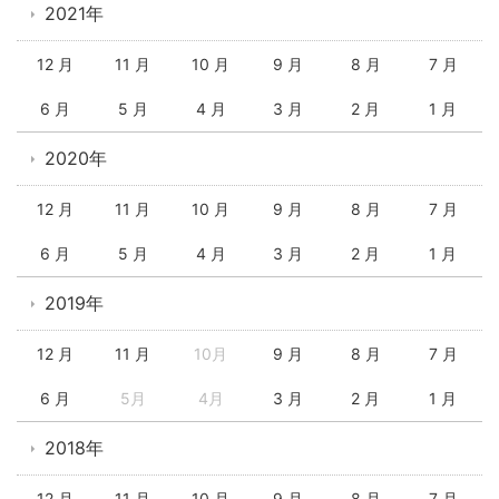
2021年
12 月
11 月
10 月
9 月
8 月
7 月
6 月
5 月
4 月
3 月
2 月
1 月
2020年
12 月
11 月
10 月
9 月
8 月
7 月
6 月
5 月
4 月
3 月
2 月
1 月
2019年
12 月
11 月
10月
9 月
8 月
7 月
6 月
5月
4月
3 月
2 月
1 月
2018年
12 月
11 月
10 月
9 月
8 月
7 月