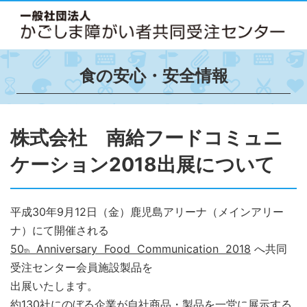
食の安心・安全情報
株式会社 南給フードコミュニ
ケーション2018出展について
平成30年9月12日（金）鹿児島アリーナ（メインアリー
ナ）にて開催される
50
Anniversary Food Communication 2018
へ共同
th
受注センター会員施設製品を
出展いたします。
約130社にのぼる企業が自社商品・製品を一堂に展示する