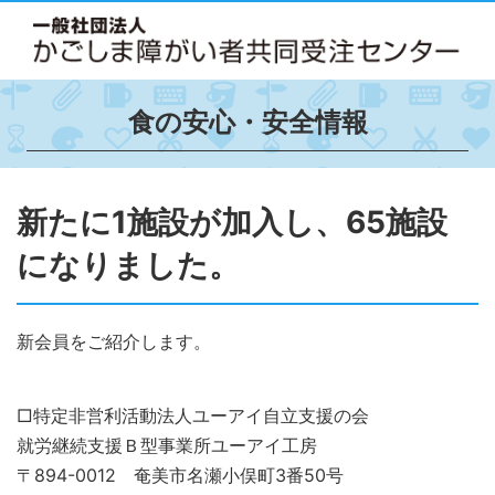
食の安心・安全情報
新たに1施設が加入し、65施設
になりました。
新会員をご紹介します。
□特定非営利活動法人ユーアイ自立支援の会
就労継続支援Ｂ型事業所ユーアイ工房
〒894-0012 奄美市名瀬小俣町3番50号