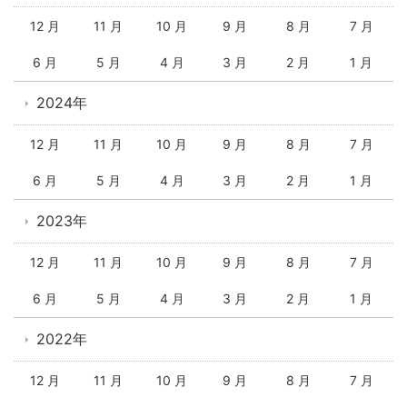
12 月
11 月
10 月
9 月
8 月
7 月
6 月
5 月
4 月
3 月
2 月
1 月
2024年
12 月
11 月
10 月
9 月
8 月
7 月
6 月
5 月
4 月
3 月
2 月
1 月
2023年
12 月
11 月
10 月
9 月
8 月
7 月
6 月
5 月
4 月
3 月
2 月
1 月
2022年
12 月
11 月
10 月
9 月
8 月
7 月