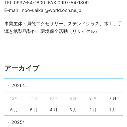
TEL 0997-54-1800 FAX 0997-54-1809
E-mail : npo-uaikai@world.ocn.ne.jp
事業主体：貝殻アクセサリー、ステンドグラス、木工、手
漉き紙製品製作、環境保全活動（リサイクル）
アーカイブ
2026年
12月
11月
10月
9月
8 月
7 月
6 月
5 月
4 月
3 月
2 月
1 月
2025年