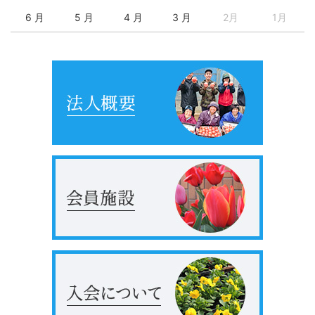
6 月
5 月
4 月
3 月
2月
1月