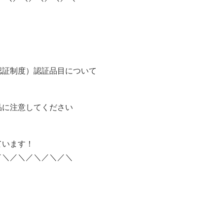
認証制度）認証品目について
品に注意してください
ています！
／＼／＼／＼／＼／＼