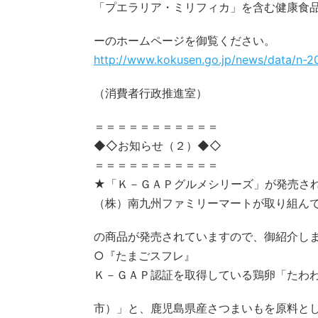
「プエラリア・ミリフィカ」を含む健康食
ーのホームページを御覧ください。
http://www.kokusen.go.jp/news/data/n-20
（消費者行政推進室）
＝＝＝＝＝＝＝＝＝＝＝
◆◇お知らせ（２）◆◇
＝＝＝＝＝＝＝＝＝＝＝
★「Ｋ－ＧＡＰグルメシリーズ」が発売さ
（株）南九州ファミリーマートが取り組んで
の商品が発売されていますので、御紹介し
○『たまごスフレ』
Ｋ－ＧＡＰ認証を取得している鶏卵「たわわ
市）」と、鹿児島県産さつまいもを原料と