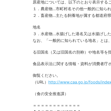
原産地については、以下のとおり表示する
１．農産物…市町村名その他一般的に知ら
２．畜産物…主たる飼養地が属する都道府
地名
３．水産物…水揚げした港名又は水揚げし
なお、「一般的に知られている地名」とは
る旧国名（又は旧国名の別称）や地名等を
食品表示法に関する情報・資料が消費者庁
御覧ください。
（URL）
http://www.caa.go.jp/foods/inde
（食の安全推進課）
＝＝＝＝＝＝＝＝＝＝＝＝