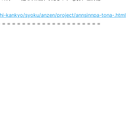
hi-kankyo/syoku/anzen/project/annsinnpa-tona-.html
＝＝＝＝＝＝＝＝＝＝＝＝＝＝＝＝＝＝＝＝＝