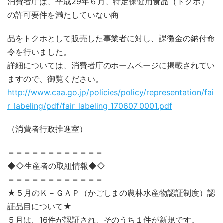
消費者庁は、平成29年６月、特定保健用食品（トクホ）
の許可要件を満たしていない商
品をトクホとして販売した事業者に対し、課徴金の納付命
令を行いました。
詳細については、消費者庁のホームページに掲載されてい
ますので、御覧ください。
http://www.caa.go.jp/policies/policy/representation/fai
r_labeling/pdf/fair_labeling_170607_0001.pdf
（消費者行政推進室）
＝＝＝＝＝＝＝＝＝＝＝＝
◆◇生産者の取組情報◆◇
＝＝＝＝＝＝＝＝＝＝＝＝
★５月のＫ－ＧＡＰ（かごしまの農林水産物認証制度）認
証品目について★
５月は、16件が認証され、そのうち１件が新規です。