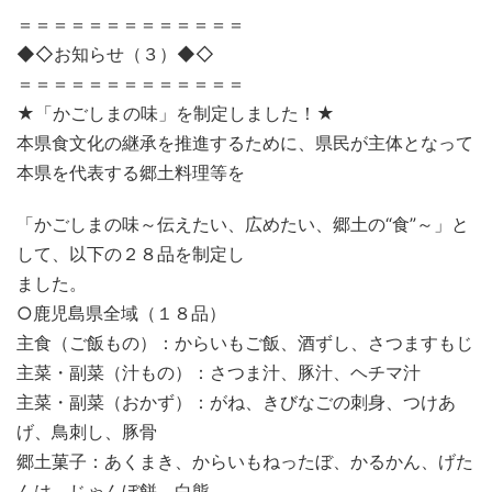
＝＝＝＝＝＝＝＝＝＝＝＝＝
◆◇お知らせ（３）◆◇
＝＝＝＝＝＝＝＝＝＝＝＝＝
★「かごしまの味」を制定しました！★
本県食文化の継承を推進するために、県民が主体となって
本県を代表する郷土料理等を
「かごしまの味～伝えたい、広めたい、郷土の“食”～」と
して、以下の２８品を制定し
ました。
○鹿児島県全域（１８品）
主食（ご飯もの）：からいもご飯、酒ずし、さつますもじ
主菜・副菜（汁もの）：さつま汁、豚汁、ヘチマ汁
主菜・副菜（おかず）：がね、きびなごの刺身、つけあ
げ、鳥刺し、豚骨
郷土菓子：あくまき、からいもねったぼ、かるかん、げた
んは、じゃんぼ餅、白熊、