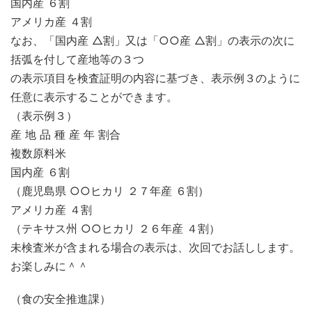
国内産 ６割
アメリカ産 ４割
なお、「国内産 △割」又は「○○産 △割」の表示の次に
括弧を付して産地等の３つ
の表示項目を検査証明の内容に基づき、表示例３のように
任意に表示することができます。
（表示例３）
産 地 品 種 産 年 割合
複数原料米
国内産 ６割
（鹿児島県 ○○ヒカリ ２７年産 ６割）
アメリカ産 ４割
（テキサス州 ○○ヒカリ ２６年産 ４割）
未検査米が含まれる場合の表示は、次回でお話しします。
お楽しみに＾＾
（食の安全推進課）