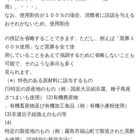
用）、・・・」
なお、使用割合が１００％の場合、消費者に誤認を与える
おそれがないため、使用割合
の併記を省略することできます。ただし、例えば「黒豚１
００％使用」など黒豚を全て使
用していることをあえて強調するために省略しないことも
可能で、そのような表示も多く
見られます。
（※）特色のある原材料に該当するもの
(1)特定の原産地のもの（例：国産大豆絹豆腐、種子島産
さつまいも使用） (2)有機農産物
、有機畜産物及び有機加工食品（例：有機小麦粉使用）
(3)非遺伝子組換えのもの等
(4)
特定の製造地のもの（例：霧島市福山町で製造された黒酢
を使用） (5)特別な栽培方法に