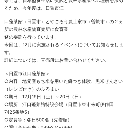
県では、日本型食生活の実践と農林水産業への理解を深め
るため、今年度は、日置市江
口蓬莱館（日置市）とやごろう農土家市（曽於市）の２ヵ
所の農林水産物直売所に食育業
務の委託を行っています。
今回は、12月に実施されるイベントについてお知らせしま
す。
詳細については、直売所にお問い合わせください。
＜日置市江口蓬莱館＞
○内容：地元産もち米を用いた餅つき体験、黒米ぜんざい
（レシピ付き）のふるまい
○期日：12月19日（土）～20日（日）
○場所：江口蓬莱館特設会場（日置市東市来町伊作田
7425番地5）
○定員等：各日500名（先着順）
○問い合わせ先：099-274-7666