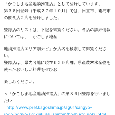
「かごしま地産地消推進店」として登録しています。
第３６回登録（平成２７年１０月）では、日置市、霧島市
の飲食店２店を登録しました。
登録店のリストは、下記を御覧ください。各店の詳細情報
については、「かごしま地産
地消推進店エリア別ナビ」か店名を検索して御覧くださ
い。
登録店は、県内各地に現在５２９店舗。県産農林水産物を
使ったおいしい料理をぜひお
楽しみください。
＜「かごしま地産地消推進店」の第３６回登録を行いまし
た!＞
http://www.pref.kagoshima.jp/ag01/sangyo-
rodo/nogyo/syokuiku/suishinten/boshu/touroku.html