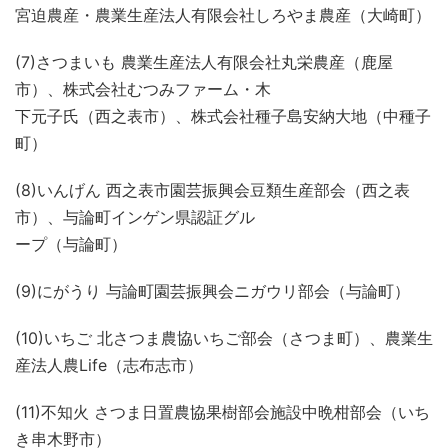
宮迫農産・農業生産法人有限会社しろやま農産（大崎町）
(7)さつまいも 農業生産法人有限会社丸栄農産（鹿屋
市）、株式会社むつみファーム・木
下元子氏（西之表市）、株式会社種子島安納大地（中種子
町）
(8)いんげん 西之表市園芸振興会豆類生産部会（西之表
市）、与論町インゲン県認証グル
ープ（与論町）
(9)にがうり 与論町園芸振興会ニガウリ部会（与論町）
(10)いちご 北さつま農協いちご部会（さつま町）、農業生
産法人農Life（志布志市）
(11)不知火 さつま日置農協果樹部会施設中晩柑部会（いち
き串木野市）