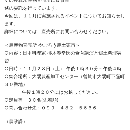
所の農林水産物直売所に食育業
務の委託を行っています。
今回は、１１月に実施されるイベントについてお知らせし
ます。
詳細については、直売所にお問い合わせください。
＜農産物直売所 やごろう農土家市＞
○内容：日本料理家 梛木春幸氏の食育講演と郷土料理実
習
○日時：１１月２８日（土） 午後１時３０分～午後４時
○集合場所：大隅農産加工センター（曽於市大隅町下窪町
３０番地）
午後１時２０分にはお越しください。
○定員等：３０名(先着順)
○問い合わせ先：０９９－４８２－５６６６
（農政課）