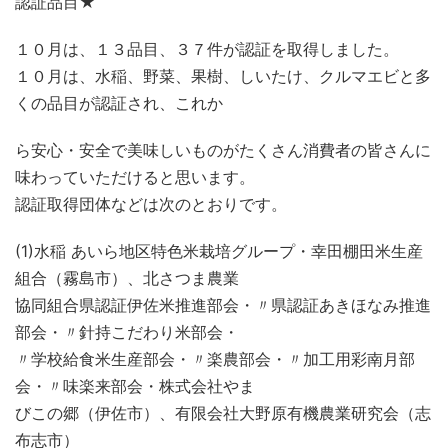
認証品目★
１０月は、１３品目、３７件が認証を取得しました。
１０月は、水稲、野菜、果樹、しいたけ、クルマエビと多
くの品目が認証され、これか
ら安心・安全で美味しいものがたくさん消費者の皆さんに
味わっていただけると思います。
認証取得団体などは次のとおりです。
(1)水稲 あいら地区特色米栽培グループ・幸田棚田米生産
組合（霧島市）、北さつま農業
協同組合県認証伊佐米推進部会・〃県認証あきほなみ推進
部会・〃針持こだわり米部会・
〃学校給食米生産部会・〃楽農部会・〃加工用彩南月部
会・〃味楽来部会・株式会社やま
びこの郷（伊佐市）、有限会社大野原有機農業研究会（志
布志市）