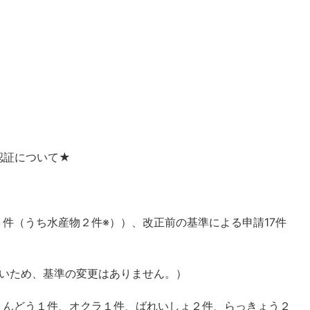
認証について★
件（うち水産物２件※））、改正前の基準による申請17件
。
ないため、基準の変更はありません。）
えんどう１件、オクラ１件、ばれいしょ２件、らっきょう２