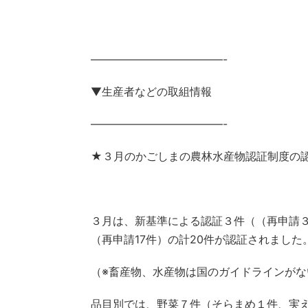
————————————-
▼生産者などの取組情報
————————————-
★３月のかごしまの農林水産物認証制度の
３月は、新基準による認証３件（（再申請３
（再申請17件）の計20件が認証されました
（※畜産物、水産物は国のガイドラインが
品目別では、野菜７件（そらまめ１件、実