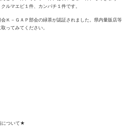
、クルマエビ１件、カンパチ１件です。
興会Ｋ－ＧＡＰ部会の緑茶が認証されました。県内量販店等
に取ってみてください。
画について★