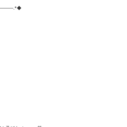
―――.*◆