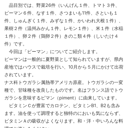
品目別では、野菜26件（いんげん１件、トマト３件、
ピーマン６件、なす１件、さつまいも11件、さといも１
件、しゅんぎく１件、みずな１件、かいわれ大根１件）、
果樹２件（温州みかん１件、レモン１件）、米１件（水稲
１件）、卵２件（鶏卵２件）きのこ類４件（しいたけ４
件）です。
今回は「ピーマン」についてご紹介します。
ピーマンは一般的に夏野菜として知られていますが、県内
産地ではハウスで栽培を行い、10月から５月にかけて出荷
されています。
ナス科トウガラシ属熱帯アメリカ原産。トウガラシの一変
種で、甘味種を改良したものです。名はフランス語でトウ
ガラシを意味するピマン（piment）に由来しています。
ビタミンＣが豊富でカロテン、ビタミンB1、B2も含み
ます。油を使って調理すると独特のにおいも気にならず、
ビタミンＡの吸収がよくなります。和・洋・中いろんな料