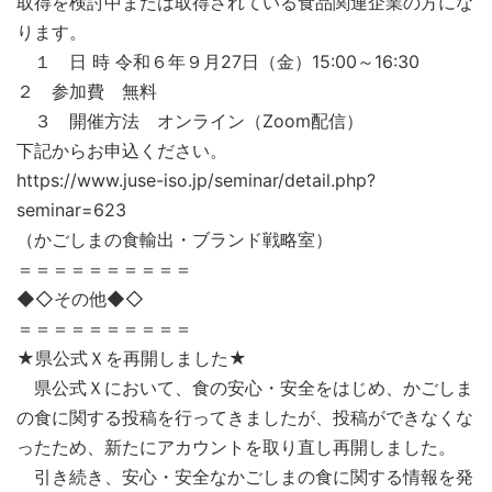
取得を検討中または取得されている食品関連企業の方にな
ります。
１ 日 時 令和６年９月27日（金）15:00～16:30
２ 参加費 無料
３ 開催方法 オンライン（Zoom配信）
下記からお申込ください。
https://www.juse-iso.jp/seminar/detail.php?
seminar=623
（かごしまの食輸出・ブランド戦略室）
＝＝＝＝＝＝＝＝＝＝
◆◇その他◆◇
＝＝＝＝＝＝＝＝＝＝
★県公式Ｘを再開しました★
県公式Ｘにおいて、食の安心・安全をはじめ、かごしま
の食に関する投稿を行ってきましたが、投稿ができなくな
ったため、新たにアカウントを取り直し再開しました。
引き続き、安心・安全なかごしまの食に関する情報を発