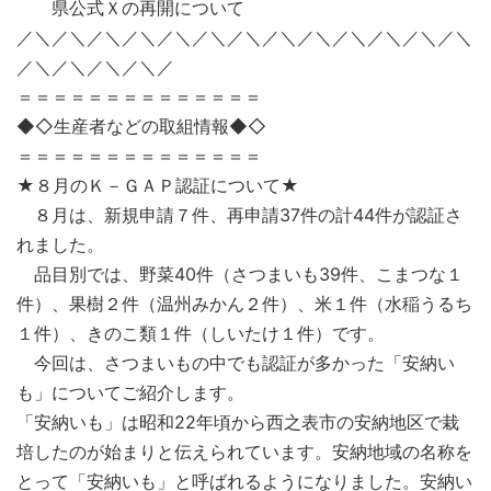
県公式Ｘの再開について
／＼／＼／＼／＼／＼／＼／＼／＼／＼／＼／＼／＼／＼
／＼／＼／＼／＼／
＝＝＝＝＝＝＝＝＝＝＝＝＝＝
◆◇生産者などの取組情報◆◇
＝＝＝＝＝＝＝＝＝＝＝＝＝＝
★８月のＫ－ＧＡＰ認証について★
８月は、新規申請７件、再申請37件の計44件が認証さ
れました。
品目別では、野菜40件（さつまいも39件、こまつな１
件）、果樹２件（温州みかん２件）、米１件（水稲うるち
１件）、きのこ類１件（しいたけ１件）です。
今回は、さつまいもの中でも認証が多かった「安納い
も」についてご紹介します。
「安納いも」は昭和22年頃から西之表市の安納地区で栽
培したのが始まりと伝えられています。安納地域の名称を
とって「安納いも」と呼ばれるようになりました。安納い