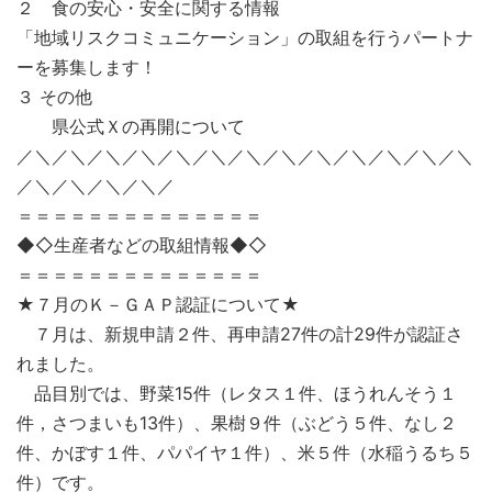
２ 食の安心・安全に関する情報
「地域リスクコミュニケーション」の取組を行うパートナ
ーを募集します！
３ その他
県公式Ｘの再開について
／＼／＼／＼／＼／＼／＼／＼／＼／＼／＼／＼／＼／＼
／＼／＼／＼／＼／
＝＝＝＝＝＝＝＝＝＝＝＝＝＝
◆◇生産者などの取組情報◆◇
＝＝＝＝＝＝＝＝＝＝＝＝＝＝
★７月のＫ－ＧＡＰ認証について★
７月は、新規申請２件、再申請27件の計29件が認証さ
れました。
品目別では、野菜15件（レタス１件、ほうれんそう１
件，さつまいも13件）、果樹９件（ぶどう５件、なし２
件、かぼす１件、パパイヤ１件）、米５件（水稲うるち５
件）です。