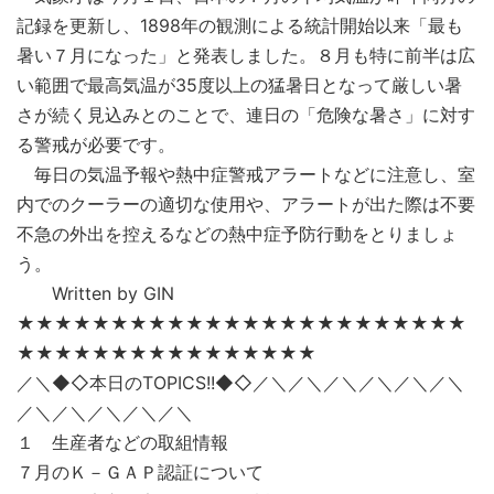
記録を更新し、1898年の観測による統計開始以来「最も
暑い７月になった」と発表しました。８月も特に前半は広
い範囲で最高気温が35度以上の猛暑日となって厳しい暑
さが続く見込みとのことで、連日の「危険な暑さ」に対す
る警戒が必要です。
毎日の気温予報や熱中症警戒アラートなどに注意し、室
内でのクーラーの適切な使用や、アラートが出た際は不要
不急の外出を控えるなどの熱中症予防行動をとりましょ
う。
Written by GIN
★★★★★★★★★★★★★★★★★★★★★★★★
★★★★★★★★★★★★★★★★
／＼◆◇本日のTOPICS!!◆◇／＼／＼／＼／＼／＼／＼
／＼／＼／＼／＼／＼
１ 生産者などの取組情報
７月のＫ－ＧＡＰ認証について