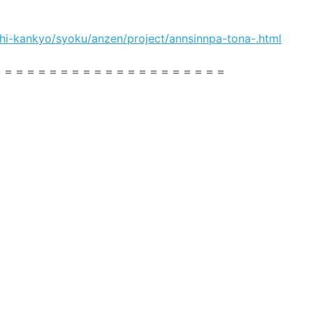
hi-kankyo/syoku/anzen/project/annsinnpa-tona-.html
＝＝＝＝＝＝＝＝＝＝＝＝＝＝＝＝＝＝＝＝＝