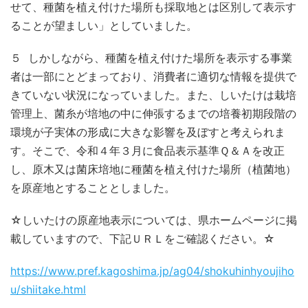
せて、種菌を植え付けた場所も採取地とは区別して表示す
ることが望ましい」としていました。
５ しかしながら、種菌を植え付けた場所を表示する事業
者は一部にとどまっており、消費者に適切な情報を提供で
きていない状況になっていました。また、しいたけは栽培
管理上、菌糸が培地の中に伸張するまでの培養初期段階の
環境が子実体の形成に大きな影響を及ぼすと考えられま
す。そこで、令和４年３月に食品表示基準Ｑ＆Ａを改正
し、原木又は菌床培地に種菌を植え付けた場所（植菌地）
を原産地とすることとしました。
☆しいたけの原産地表示については、県ホームページに掲
載していますので、下記ＵＲＬをご確認ください。☆
https://www.pref.kagoshima.jp/ag04/shokuhinhyoujiho
u/shiitake.html