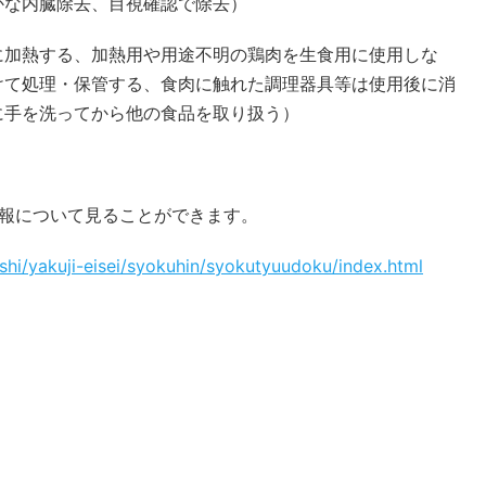
かな内臓除去、目視確認で除去）
に加熱する、加熱用や用途不明の鶏肉を生食用に使用しな
けて処理・保管する、食肉に触れた調理器具等は使用後に消
に手を洗ってから他の食品を取り扱う）
情報について見ることができます。
shi/yakuji-eisei/syokuhin/syokutyuudoku/index.html