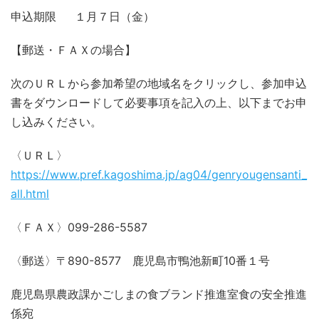
申込期限 １月７日（金）
【郵送・ＦＡＸの場合】
次のＵＲＬから参加希望の地域名をクリックし、参加申込
書をダウンロードして必要事項を記入の上、以下までお申
し込みください。
〈ＵＲＬ〉
https://www.pref.kagoshima.jp/ag04/genryougensanti_
all.html
〈ＦＡＸ〉099-286-5587
〈郵送〉〒890-8577 鹿児島市鴨池新町10番１号
鹿児島県農政課かごしまの食ブランド推進室食の安全推進
係宛