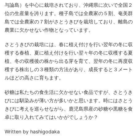
与論島）を中心に栽培されており、沖縄県に次いで全国２
位の生産量を誇ります。種子島では全農家の５割、奄美群
島では全農家の７割がさとうきびを栽培しており、離島の
農業に欠かせない作物となっています。
さとうきびの栽培には、春に植え付けを行い翌年の冬に収
穫する春植、夏に植え付けを行い翌々年の冬に収穫する夏
植、冬の収穫後の株から出る芽を育て、翌年の冬に再度収
穫する株出しの３種類の方法があり、成長すると３メート
ルほどの高さに育ちます。
砂糖は私たちの食生活に欠かせない食品ですが、さとうき
びには馴染みが薄い方が多いかと思います。時にはさとう
きびに考えを巡らせながら、鹿児島県産の砂糖や黒糖を食
卓に取り入れてみてはいかがでしょうか？
Written by hashigodaka