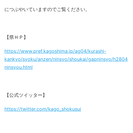
につぶやいていますのでご覧ください。
【県ＨＰ】
https://www.pref.kagoshima.jp/ag04/kurashi-
kankyo/syoku/anzen/ninsyo/shoukai/gapninsyo/h2804
ninsyou.html
【公式ツイッター】
https://twitter.com/kago_shokusui