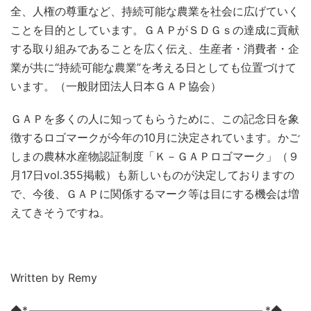
全、人権の尊重など、持続可能な農業を社会に広げていく
ことを目的としています。ＧＡＰがＳＤＧｓの達成に貢献
する取り組みであることを広く伝え、生産者・消費者・企
業が共に“持続可能な農業”を考える日としても位置づけて
います。（一般財団法人日本ＧＡＰ協会）
ＧＡＰを多くの人に知ってもらうために、この記念日を象
徴するロゴマークが今年の10月に決定されています。かご
しまの農林水産物認証制度「Ｋ－ＧＡＰロゴマーク」（９
月17日vol.355掲載）も新しいものが決定しておりますの
で、今後、ＧＡＰに関係するマーク等は目にする機会は増
えてきそうですね。
Written by Remy
◆*.―――――――――――――――――――――.*◆