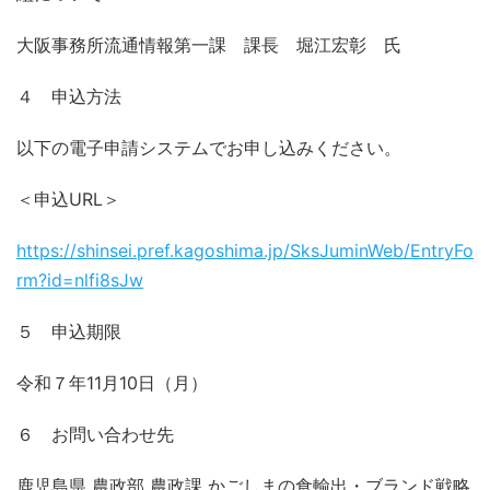
大阪事務所流通情報第一課 課長 堀江宏彰 氏
４ 申込方法
以下の電子申請システムでお申し込みください。
＜申込URL＞
https://shinsei.pref.kagoshima.jp/SksJuminWeb/EntryFo
rm?id=nlfi8sJw
５ 申込期限
令和７年11月10日（月）
６ お問い合わせ先
鹿児島県 農政部 農政課 かごしまの食輸出・ブランド戦略