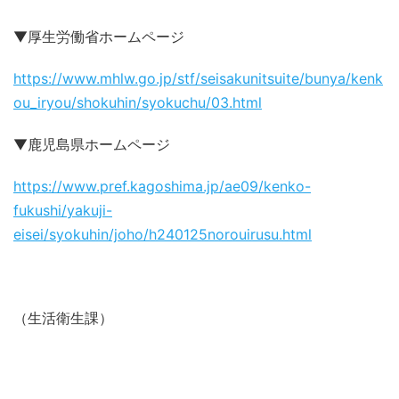
▼厚生労働省ホームページ
https://www.mhlw.go.jp/stf/seisakunitsuite/bunya/kenk
ou_iryou/shokuhin/syokuchu/03.html
▼鹿児島県ホームページ
https://www.pref.kagoshima.jp/ae09/kenko-
fukushi/yakuji-
eisei/syokuhin/joho/h240125norouirusu.html
（生活衛生課）