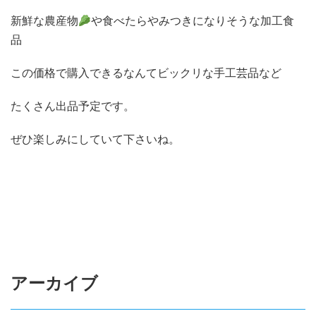
新鮮な農産物
や食べたらやみつきになりそうな加工食
品
この価格で購入できるなんてビックリな手工芸品など
たくさん出品予定です。
ぜひ楽しみにしていて下さいね。
アーカイブ