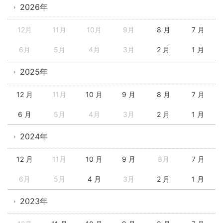
2026年
12月
11月
10月
9月
8 月
7 月
6月
5月
4月
3月
2 月
1 月
2025年
12 月
11月
10 月
9 月
8 月
7 月
6 月
5月
4月
3月
2 月
1 月
2024年
12 月
11月
10 月
9 月
8月
7 月
6月
5月
4 月
3月
2 月
1 月
2023年