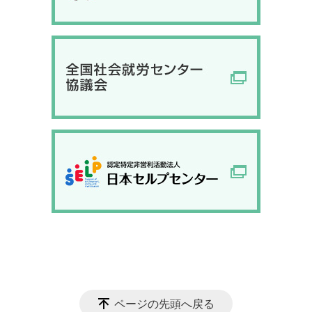
ページの先頭へ戻る