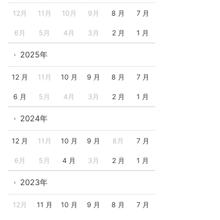
12月
11月
10月
9月
8 月
7 月
6月
5月
4月
3月
2 月
1 月
2025年
12 月
11月
10 月
9 月
8 月
7 月
6 月
5月
4月
3月
2 月
1 月
2024年
12 月
11月
10 月
9 月
8月
7 月
6月
5月
4 月
3月
2 月
1 月
2023年
12月
11 月
10 月
9 月
8 月
7 月