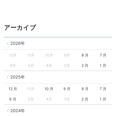
アーカイブ
2026年
12月
11月
10月
9月
8 月
7 月
6月
5月
4月
3月
2 月
1 月
2025年
12 月
11月
10 月
9 月
8 月
7 月
6 月
5月
4月
3月
2 月
1 月
2024年