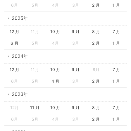
6月
5月
4月
3月
2 月
1 月
2025年
12 月
11月
10 月
9 月
8 月
7 月
6 月
5月
4月
3月
2 月
1 月
2024年
12 月
11月
10 月
9 月
8月
7 月
6月
5月
4 月
3月
2 月
1 月
2023年
12月
11 月
10 月
9 月
8 月
7 月
6月
5月
4月
3月
2 月
1 月