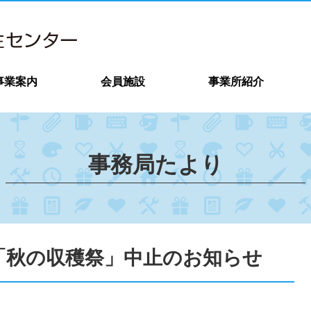
事業案内
会員施設
事業所紹介
事務局たより
1「秋の収穫祭」中止のお知らせ