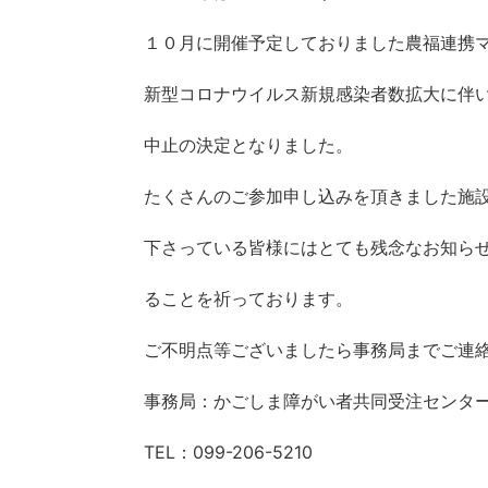
１０月に開催予定しておりました農福連携マ
新型コロナウイルス新規感染者数拡大に伴
中止の決定となりました。
たくさんのご参加申し込みを頂きました施
下さっている皆様にはとても残念なお知ら
ることを祈っております。
ご不明点等ございましたら事務局までご連
事務局：かごしま障がい者共同受注センタ
TEL：099-206-5210