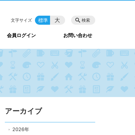
大
標準
文字サイズ
検索
会員ログイン
お問い合わせ
アーカイブ
2026年