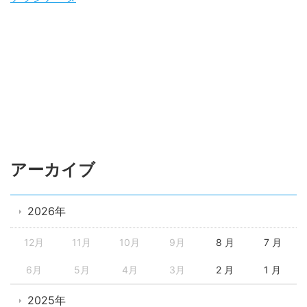
アーカイブ
2026年
12月
11月
10月
9月
8 月
7 月
6月
5月
4月
3月
2 月
1 月
2025年