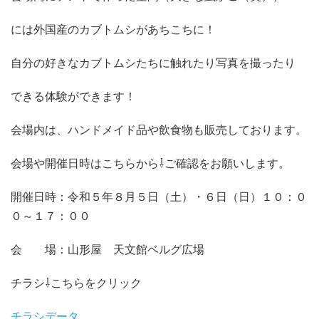
には外国産のカブトムシがあちこちに！
自分の好きなカブトムシたちに触れたり写真を撮ったり
できる体験ができます！
会場内は、ハンドメイド品や飲食物も販売しております。
会場や開催日時はこちらから⇩ご確認をお願いします。
開催日時：令和５年８月５日（土）・６日（日）１０：０
０～１７：００
会 場：山形屋 天文館ベルグ広場
チラシ⇩こちらをクリック
チラシデータ