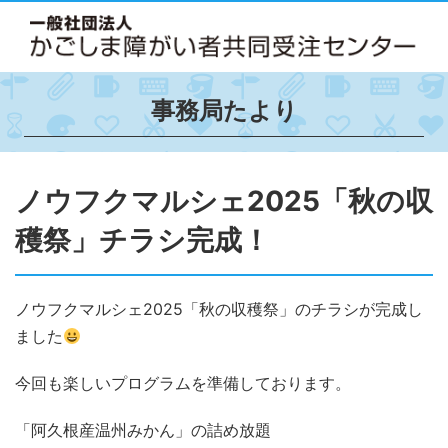
事務局たより
ノウフクマルシェ2025「秋の収
穫祭」チラシ完成！
ノウフクマルシェ2025「秋の収穫祭」のチラシが完成し
ました
今回も楽しいプログラムを準備しております。
「阿久根産温州みかん」の詰め放題