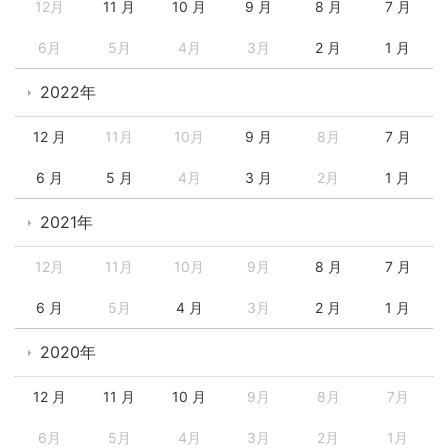
12月
11 月
10 月
9 月
8 月
7 月
6月
5月
4月
3月
2 月
1 月
2022年
12 月
11月
10月
9 月
8月
7 月
6 月
5 月
4月
3 月
2月
1 月
2021年
12月
11月
10月
9月
8 月
7 月
6 月
5月
4 月
3月
2 月
1 月
2020年
12 月
11 月
10 月
9月
8月
7月
6月
5月
4月
3月
2月
1月