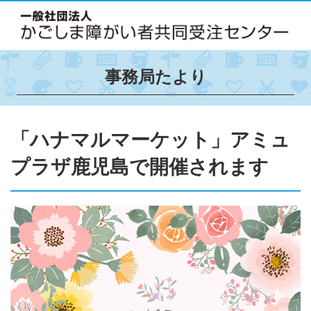
事務局たより
「ハナマルマーケット」アミュ
プラザ鹿児島で開催されます