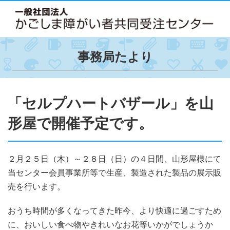
事務局たより
「セルプハートバザール」を山
形屋で開催予定です。
２月２５日（木）～２８日（日）の４日間、山形屋様にて
当センター会員事業所等で生産、製造された製品の展示販
売を行います。
おうち時間が多くなってきた昨今、より快適に過ごすため
に、おいしい食べ物やきれいなお花等いかがでしょうか