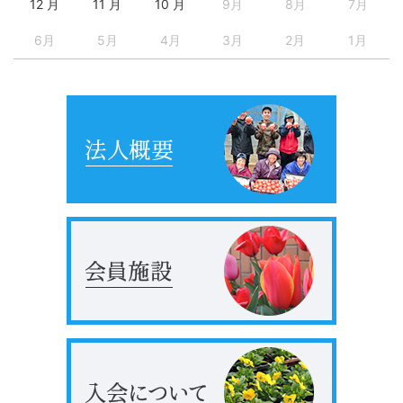
12 月
11 月
10 月
9月
8月
7月
6月
5月
4月
3月
2月
1月