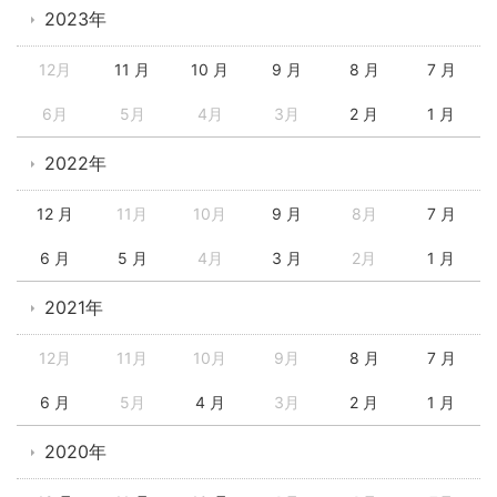
2023年
12月
11 月
10 月
9 月
8 月
7 月
6月
5月
4月
3月
2 月
1 月
2022年
12 月
11月
10月
9 月
8月
7 月
6 月
5 月
4月
3 月
2月
1 月
2021年
12月
11月
10月
9月
8 月
7 月
6 月
5月
4 月
3月
2 月
1 月
2020年